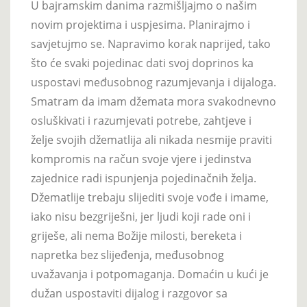
U bajramskim danima razmišljajmo o našim
novim projektima i uspjesima. Planirajmo i
savjetujmo se. Napravimo korak naprijed, tako
što će svaki pojedinac dati svoj doprinos ka
uspostavi međusobnog razumjevanja i dijaloga.
Smatram da imam džemata mora svakodnevno
osluškivati i razumjevati potrebe, zahtjeve i
želje svojih džematlija ali nikada nesmije praviti
kompromis na račun svoje vjere i jedinstva
zajednice radi ispunjenja pojedinačnih želja.
Džematlije trebaju slijediti svoje vođe i imame,
iako nisu bezgriješni, jer ljudi koji rade oni i
griješe, ali nema Božije milosti, bereketa i
napretka bez slijeđenja, međusobnog
uvažavanja i potpomaganja. Domaćin u kući je
dužan uspostaviti dijalog i razgovor sa