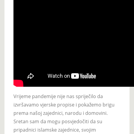
Vrijeme pandemije nije nas spriječilo da
izvršavamo vjerske propise i pokažemo brigu
prema našoj zajednici, narodu i domovini.
Sretan sam da mogu posvjedočiti da su
pripadnici islamske zajednice, svojim