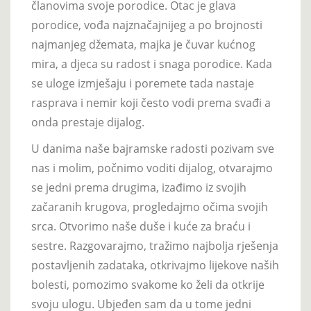
članovima svoje porodice. Otac je glava
porodice, vođa najznačajnijeg a po brojnosti
najmanjeg džemata, majka je čuvar kućnog
mira, a djeca su radost i snaga porodice. Kada
se uloge izmješaju i poremete tada nastaje
rasprava i nemir koji često vodi prema svađi a
onda prestaje dijalog.
U danima naše bajramske radosti pozivam sve
nas i molim, počnimo voditi dijalog, otvarajmo
se jedni prema drugima, izađimo iz svojih
začaranih krugova, progledajmo očima svojih
srca. Otvorimo naše duše i kuće za braću i
sestre. Razgovarajmo, tražimo najbolja rješenja
postavljenih zadataka, otkrivajmo lijekove naših
bolesti, pomozimo svakome ko želi da otkrije
svoju ulogu. Ubjeđen sam da u tome jedni