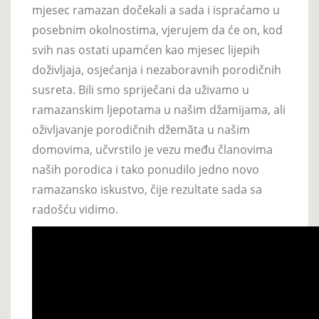
mjesec ramazan dočekali a sada i ispraćamo u
posebnim okolnostima, vjerujem da će on, kod
svih nas ostati upamćen kao mjesec lijepih
doživljaja, osjećanja i nezaboravnih porodičnih
susreta. Bili smo spriječani da uživamo u
ramazanskim ljepotama u našim džamijama, ali
oživljavanje porodičnih džemãta u našim
domovima, učvrstilo je vezu među članovima
naših porodica i tako ponudilo jedno novo
ramazansko iskustvo, čije rezultate sada sa
radošću vidimo.