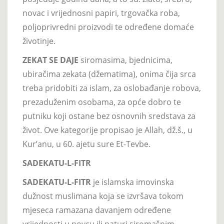
novac i vrijednosni papiri, trgovačka roba,
poljoprivredni proizvodi te određene domaće
životinje.
ZEKAT SE DAJE
siromasima, bjednicima,
ubiračima zekata (džematima), onima čija srca
treba pridobiti za islam, za oslobađanje robova,
prezaduženim osobama, za opće dobro te
putniku koji ostane bez osnovnih sredstava za
život. Ove kategorije propisao je Allah, dž.š., u
Kur’anu, u 60. ajetu sure Et-Tevbe.
SADEKATU-L-FITR
SADEKATU-L-FITR
je islamska imovinska
dužnost muslimana koja se izvršava tokom
mjeseca ramazana davanjem određene
vrijednosti u novcu ili naturi siromašnim