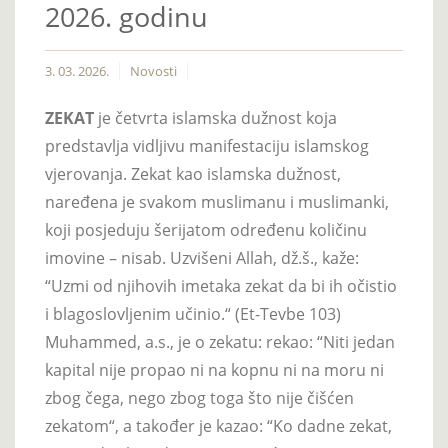
2026. godinu
3. 03. 2026.
Novosti
ZEKAT
je četvrta islamska dužnost koja
predstavlja vidljivu manifestaciju islamskog
vjerovanja. Zekat kao islamska dužnost,
naređena je svakom muslimanu i muslimanki,
koji posjeduju šerijatom određenu količinu
imovine – nisab. Uzvišeni Allah, dž.š., kaže:
“Uzmi od njihovih imetaka zekat da bi ih očistio
i blagoslovljenim učinio.“ (Et-Tevbe 103)
Muhammed, a.s., je o zekatu: rekao: “Niti jedan
kapital nije propao ni na kopnu ni na moru ni
zbog čega, nego zbog toga što nije čišćen
zekatom“, a također je kazao: “Ko dadne zekat,