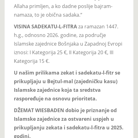
Allaha primljen, a ko dadne poslije bajram-
namaza, to je obična sadaka.“
VISINA SADEKATU-L-FITRA
za ramazan 1447.
h.g., odnosno 2026. godine, za područje
Islamske zajednice Bošnjaka u Zapadnoj Evropi
iznosi: I Kategorija 25 €, II Kategorija 20 €, III
Kategorija 15 €.
U našim prilikama zekat i sadekatu-l-fitr se
prikupljaju u Bejtul-mal (zajedničku kasu)
Islamske zajednice koja ta sredstva
raspoređuje na osnovu prioriteta.
DŽEMAT WIESBADEN dobio je priznanje od
Islamske zajednice za ostvareni uspjeh u
prikupljanju zekata i sadekatu-l-fitra u 2025.
godini.