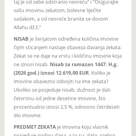
taj je od sebe odstranio nesreću“ i “Osigurajte
vašu imovinu zekatom, bolesne liječite
sadakom, a od nesreće branite se dovom
Allahu dž.š.”
NISAB
je šerijatom određena količina imovine
čijim sticanjem nastaje obaveza davanja zekata.
Zekat se ne daje na vrstu i količinu imovine koja
ne iznosi nisab.
Nisab za ramazan 1447. H.g.
(2026 god.) iznosi 12.619,00 EUR
. Koliko je
imovine obavezno izdvojiti na ime zekata?
Ukoliko se posjeduje nisab, dužnost je dati
četvrtinu od jedne desetine imovine, što
procentualno iznosi 2,5 %, odnosno četrdeseti
dio imovine.
PREDMET ZEKATA
je imovina koju vlasnik
posjeduje godinu dana, a to su: zlato, srebro,