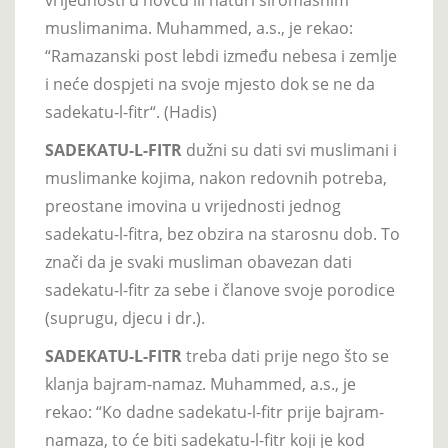
muslimanima. Muhammed, a.s., je rekao:
“Ramazanski post lebdi između nebesa i zemlje
i neće dospjeti na svoje mjesto dok se ne da
sadekatu-l-fitr“. (Hadis)
SADEKATU-L-FITR
dužni su dati svi muslimani i
muslimanke kojima, nakon redovnih potreba,
preostane imovina u vrijednosti jednog
sadekatu-l-fitra, bez obzira na starosnu dob. To
znači da je svaki musliman obavezan dati
sadekatu-l-fitr za sebe i članove svoje porodice
(suprugu, djecu i dr.).
SADEKATU-L-FITR
treba dati prije nego što se
klanja bajram-namaz. Muhammed, a.s., je
rekao: “Ko dadne sadekatu-l-fitr prije bajram-
namaza, to će biti sadekatu-l-fitr koji je kod