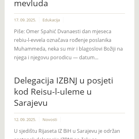
mevluda
17. 09. 2025.
Edukacija
Piše: Omer Spahić Dvanaesti dan mjeseca
rebiu-l-evvela označava rođenje poslanika
Muhammeda, neka su mir i blagoslovi Božiji na
njega i njegovu porodicu — datum...
Delegacija IZBNJ u posjeti
kod Reisu-l-uleme u
Sarajevu
12. 09. 2025.
Novosti
U sjedištu Rijaseta IZ BiH u Sarajevu je održan