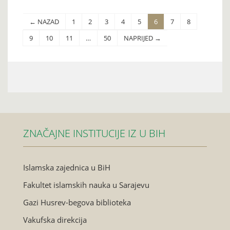
← NAZAD
1
2
3
4
5
6
7
8
9
10
11
…
50
NAPRIJED →
ZNAČAJNE INSTITUCIJE IZ U BIH
Islamska zajednica u BiH
Fakultet islamskih nauka u Sarajevu
Gazi Husrev-begova biblioteka
Vakufska direkcija