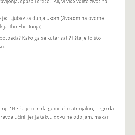
enja, spasa i sreće: “Ali, vi više volite život na
ao je: “Ljubav za dunjalukom (životom na ovome
kija, Ibn Ebi Dunja)
potpada? Kako ga se kutarisati? I šta je to što
su:
 stoji: “Ne šaljem te da gomilaš materijalno, nego da
vda učini, jer Ja takvu dovu ne odbijam, makar