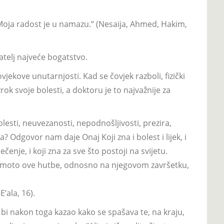
 “Moja radost je u namazu.“ (Nesaija, Ahmed, Hakim,
jatelj najveće bogatstvo.
vjekove unutarnjosti. Kad se čovjek razboli, fizički
zrok svoje bolesti, a doktoru je to najvažnije za
olesti, neuvezanosti, nepodnošljivosti, prezira,
 Odgovor nam daje Onaj Koji zna i bolest i lijek, i
ečenje, i koji zna za sve što postoji na svijetu.
ji je moto ove hutbe, odnosno na njegovom završetku,
E’ala, 16).
a bi nakon toga kazao kako se spašava te, na kraju,