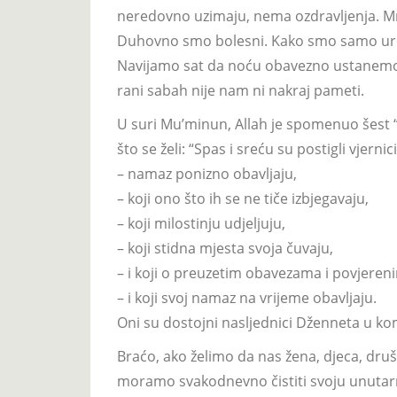
neredovno uzimaju, nema ozdravljenja. M
Duhovno smo bolesni. Kako smo samo uredni
Navijamo sat da noću obavezno ustanemo 
rani sabah nije nam ni nakraj pameti.
U suri Mu’minun, Allah je spomenuo šest “t
što se želi: “Spas i sreću su postigli vjernici
– namaz ponizno obavljaju,
– koji ono što ih se ne tiče izbjegavaju,
– koji milostinju udjeljuju,
– koji stidna mjesta svoja čuvaju,
– i koji o preuzetim obavezama i povjere
– i koji svoj namaz na vrijeme obavljaju.
Oni su dostojni nasljednici Dženneta u kom
Braćo, ako želimo da nas žena, djeca, druš
moramo svakodnevno čistiti svoju unuta