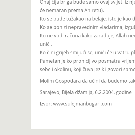
Onaj čija briga bude samo ovaj svijet, iz n
će nemaran prema Ahiretu).
Ko se bude tužakao na belaje, isto je kao d
Ko se ponizi nepravednim vladarima, izgubi
Ko ne vodi računa kako zarađuje, Allah n
unići.
Ko čini grijeh smijući se, unići će u vatru p
Pametan je ko pronicljivo posmatra vrijeme 
sebe i okolinu, koji čuva jezik i govori sam
Molim Gospodara da učini da budemo takv
Sarajevo, Bijela džamija, 6.2.2004. godine
Izvor: www.sulejmanbugari.com