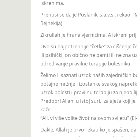
iskrenima.
Prenosi se da je Poslanik, s.a.v.s., rekao:
Bejhekija)
Zikrullah je hrana vjernicima. A iskreni pri
Ovo su najpotrebnije “četke” za čišćenje čo
ili psihički, on obično ne pamti ili ne zna u
određivanje pravilne terapije bolesniku.
Želimo li saznati uzrok naših zajedničkih b
potajne mržnje i izostanke svakog napretka?
uzrok bolesti i pravilnu terapiju za njeno lij
Predobri Allah, u istoj suri, iza ajeta ko
kaže:
“Ali, vi više volite život na ovom svijetu” (El-
Dakle, Allah je prvo rekao ko je spašen, d