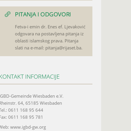
PITANJA I ODGOVORI
Fetva-i emin dr. Enes ef. Ljevaković
odgovara na postavljena pitanja iz
oblasti islamskog prava. Pitanja
slati na e-mail: pitanja@rijaset.ba.
KONTAKT INFORMACIJE
IGBD-Gemeinde Wiesbaden e.V.
Rheinstr. 64, 65185 Wiesbaden
Tel.: 0611 168 95 644
Fax: 0611 168 95 781
Web: www.igbd-gw.org