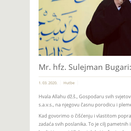
Mr. hfz. Sulejman Bugari
1. 03. 2020.
Hutbe
Hvala Allahu dž.š., Gospodaru svih svjeto
s.a.v.s., na njegovu časnu porodicu i pleme
Kad govorimo o čišćenju i vlastitom poprav
zadaća svih poslanika. To je cilj pametnih 