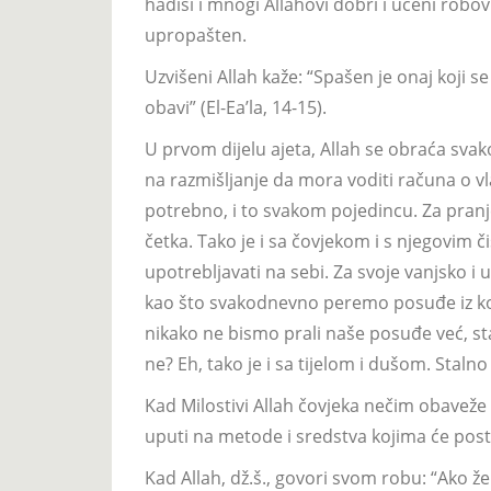
hadisi i mnogi Allahovi dobri i učeni robovi.
upropašten.
Uzvišeni Allah kaže: “Spašen je onaj koji
obavi” (El-Ea’la, 14-15).
U prvom dijelu ajeta, Allah se obraća sv
na razmišljanje da mora voditi računa o vl
potrebno, i to svakom pojedincu. Za pranj
četka. Tako je i sa čovjekom i s njegovim č
upotrebljavati na sebi. Za svoje vanjsko i 
kao što svakodnevno peremo posuđe iz koje
nikako ne bismo prali naše posuđe već, st
ne? Eh, tako je i sa tijelom i dušom. Stalno 
Kad Milostivi Allah čovjeka nečim obaveže 
uputi na metode i sredstva kojima će post
Kad Allah, dž.š., govori svom robu: “Ako žel