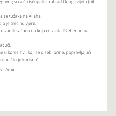
jegovog srca ću iščupati strah od Onog svijeta (bit
a se tužaka na Allaha.
o je trećinu vjere.
eće voditi računa na koja će vrata Džehennema
lačući.
u kome živi, koji se o sebi brine, popravljajući
o ono što je korisno”.
i. Amin!