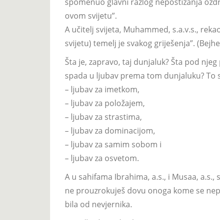
spomenuo glavni razlog nepostizanja ozdravlj
ovom svijetu”.
A učitelj svijeta, Muhammed, s.a.v.s., rek
svijetu) temelj je svakog griješenja”. (Bejhe
Šta je, zapravo, taj dunjaluk? Šta pod njeg 
spada u ljubav prema tom dunjaluku? To 
– ljubav za imetkom,
– ljubav za položajem,
– ljubav za strastima,
– ljubav za dominacijom,
– ljubav za samim sobom i
– ljubav za osvetom.
A u sahifama Ibrahima, a.s., i Musaa, a.s.,
ne prouzrokuješ dovu onoga kome se nepra
bila od nevjernika.