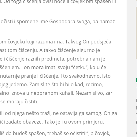
 Od toga čišćenja ovisi hoće li čovjek biti spašen ili
 se očisti i spomene ime Gospodara svoga, pa namaz
akom čovjeku koji razuma ima. Takvog On podsjeća
astitom čišćenju. A takvo čišćenje sigurno je
e i čišćenje raznih predmeta, potrebna nam je
išćenjem. I on mora imati svoju “četku”, koju će
unutarnje pranje i čišćenje. I to svakodnevno. Isto
g jedemo. Zamislite šta bi bilo kad, recimo,
alno iznova u neopranom kuhali. Nezamislivo, zar
se moraju čistiti.
ili od njega nešto traži, ne ostavlja ga samog. On ga
ići zadate obaveze. Tako je i u ovom primjeru.
iš da budeš spašen, trebaš se očistiti!”, a čovjek,