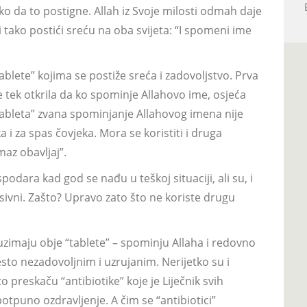
o da to postigne. Allah iz Svoje milosti odmah daje
 i tako postići sreću na oba svijeta: “I spomeni ime
ablete” kojima se postiže sreća i zadovoljstvo. Prva
 tek otkrila da ko spominje Allahovo ime, osjeća
“Tableta” zvana spominjanje Allahovog imena nije
 i za spas čovjeka. Mora se koristiti i druga
maz obavljaj”.
dara kad god se nađu u teškoj situaciji, ali su, i
sivni. Zašto? Upravo zato što ne koriste drugu
o uzimaju obje “tablete” – spominju Allaha i redovno
sto nezadovoljnim i uzrujanim. Nerijetko su i
o preskaču “antibiotike” koje je Liječnik svih
 potpuno ozdravljenje. A čim se “antibiotici”