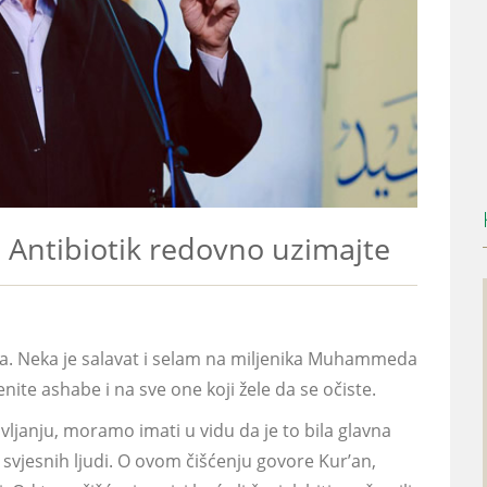
: Antibiotik redovno uzimajte
va. Neka je salavat i selam na miljenika Muhammeda
nite ashabe i na sve one koji žele da se očiste.
ljanju, moramo imati u vidu da je to bila glavna
i svjesnih ljudi. O ovom čišćenju govore Kur’an,