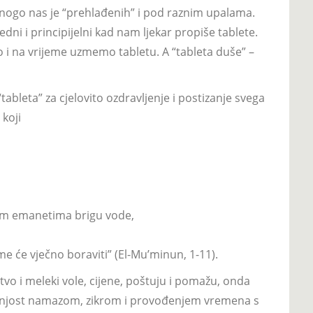
nogo nas je “prehlađenih” i pod raznim upalama.
 i principijelni kad nam ljekar propiše tablete.
i na vrijeme uzmemo tabletu. A “tableta duše” –
ableta” za cjelovito ozdravljenje i postizanje svega
 koji
nim emanetima brigu vode,
e će vječno boraviti” (El-Mu’minun, 1-11).
tvo i meleki vole, cijene, poštuju i pomažu, onda
rnjost namazom, zikrom i provođenjem vremena s