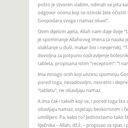
pošto je stvoren slabim, odmah se pita kak
odgovor onima koji se istinski žele očistiti
Gospodara svoga i namaz obavi”.
Ovim dijelom ajeta, Allah nam daje dvije “t
je spominanje Allahovog imena (a nauka je
olakšanje u duši, makar bio i nevjernik). 
dovoljna za potpuno ozdravljenje bolesnika
tableta, propisana istim “receptom”: “I na
Ima mnogo onih koji uistinu spominju Gospo
pored toga, nezadovoljni, nesretni i depre
“tabletu”, ne obavljaju namaz.
A ima čak i takvih koji se, i pored toga št
obavljaju namaz, osjećaju beskorisnim i če
umišljeni. Pa, kako to? Jednostavno tako št
liječnika – Allah, dž.š. – propisao za spas i