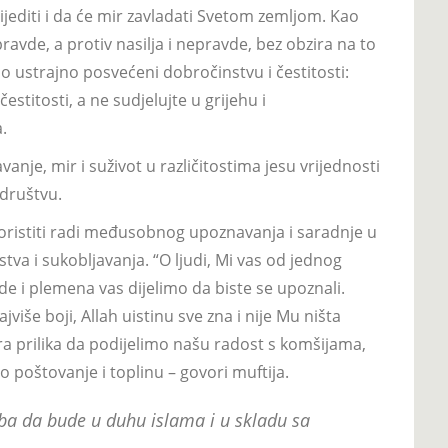
bijediti i da će mir zavladati Svetom zemljom. Kao
ravde, a protiv nasilja i nepravde, bez obzira na to
o ustrajno posvećeni dobročinstvu i čestitosti:
stitosti, a ne sudjelujte u grijehu i
a.
nje, mir i suživot u različitostima jesu vrijednosti
društvu.
skoristiti radi međusobnog upoznavanja i saradnje u
stva i sukobljavanja. “O ljudi, Mi vas od jednog
e i plemena vas dijelimo da biste se upoznali.
jviše boji, Allah uistinu sve zna i nije Mu ništa
ra prilika da podijelimo našu radost s komšijama,
poštovanje i toplinu – govori muftija.
ba da bude u duhu islama i u skladu sa