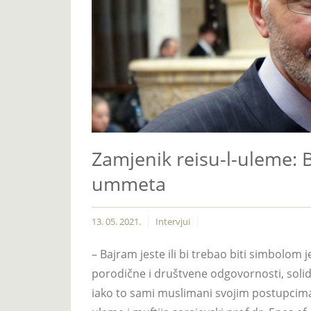
Zamjenik reisu-l-uleme: 
ummeta
13. 05. 2021.
Intervjui
– Bajram jeste ili bi trebao biti simbol
porodične i društvene odgovornosti, soli
iako to sami muslimani svojim postupcima č