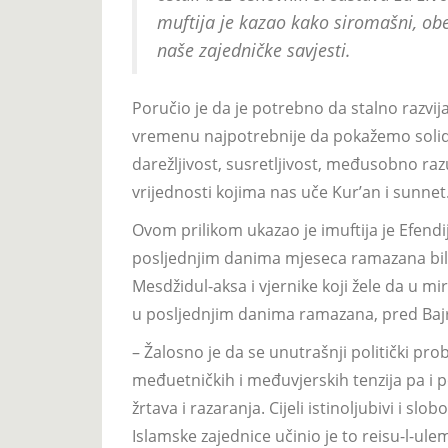
muftija je kazao kako siromašni, obes
naše zajedničke savjesti.
Poručio je da je potrebno da stalno razvij
vremenu najpotrebnije da pokažemo solida
darežljivost, susretljivost, međusobno r
vrijednosti kojima nas uče Kur’an i sunnet
Ovom prilikom ukazao je imuftija je Efendij
posljednjim danima mjeseca ramazana bili 
Mesdžidul-aksa i vjernike koji žele da u miru
u posljednjim danima ramazana, pred Baj
– Žalosno je da se unutrašnji politički pro
međuetničkih i međuvjerskih tenzija pa i po 
žrtava i razaranja. Cijeli istinoljubivi i sl
Islamske zajednice učinio je to reisu-l-u