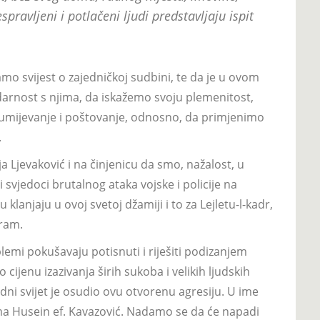
pravljeni i potlačeni ljudi predstavljaju ispit
amo svijest o zajedničkoj sudbini, te da je u ovom
rnost s njima, da iskažemo svoju plemenitost,
azumijevanje i poštovanje, odnosno, da primjenimo
.
a Ljevaković i na činjenicu da smo, nažalost, u
svjedoci brutalnog ataka vojske i policije na
 klanjaju u ovoj svetoj džamiji i to za Lejletu-l-kadr,
ram.
blemi pokušavaju potisnuti i riješiti podizanjem
cijenu izazivanja širih sukoba i velikih ljudskih
obodni svijet je osudio ovu otvorenu agresiju. U ime
lema Husein ef. Kavazović. Nadamo se da će napadi