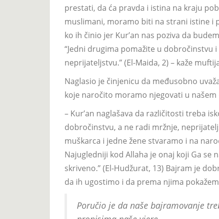
prestati, da ća pravda i istina na kraju po
muslimani, moramo biti na strani istine i p
ko ih činio jer Kur’an nas poziva da budem
“Jedni drugima pomažite u dobročinstvu i če
neprijateljstvu.” (El-Maida, 2) – kaže muftij
Naglasio je činjenicu da međusobno uvažava
koje naročito moramo njegovati u našem 
– Kur’an naglašava da različitosti treba i
dobročinstvu, a ne radi mržnje, neprijatelj
muškarca i jedne žene stvaramo i na narod
Najugledniji kod Allaha je onaj koji Ga se na
skriveno.” (El-Hudžurat, 13) Bajram je dob
da ih ugostimo i da prema njima pokažemo 
Poručio je da naše bajramovanje tre