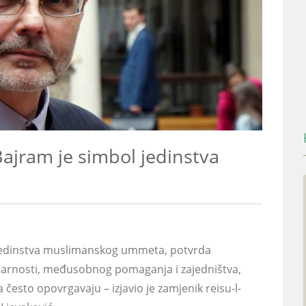
Bajram je simbol jedinstva
om jedinstva muslimanskog ummeta, potvrda
darnosti, međusobnog pomaganja i zajedništva,
esto opovrgavaju – izjavio je zamjenik reisu-l-