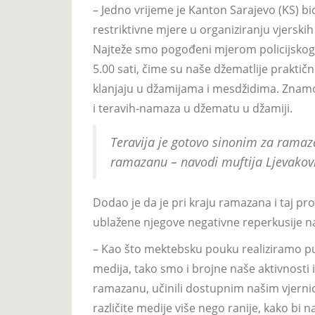
– Jedno vrijeme je Kanton Sarajevo (KS) b
restriktivne mjere u organiziranju vjerskih
Najteže smo pogođeni mjerom policijskog 
5.00 sati, čime su naše džematlije praktič
klanjaju u džamijama i mesdžidima. Znamo št
i teravih-namaza u džematu u džamiji.
Teravija je gotovo sinonim za ramaza
ramazanu – navodi muftija Ljevakovi
Dodao je da je pri kraju ramazana i taj p
ublažene njegove negativne reperkusije na
– Kao što mektebsku pouku realiziramo pu
medija, tako smo i brojne naše aktivnost
ramazanu, učinili dostupnim našim vjerni
različite medije više nego ranije, kako bi 