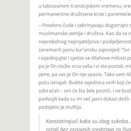
u takozvanom tranzicijskom vremenu, vre
permanentne društvene krize i poremećeni
– Posebno čude i zabrinjavaju dugotrajni s
muslimanske zemlje i društva. Kao da se vra
neprekidnog neprijateljstva i podijeljenos
zanemarili jasnu kur’ansku zapovijed: “Svi 
razjedinjujte! I sjetite se Allahove milosti
pa je On složio srca vaša i vi ste postali, mi
jame, pa vas je On nje spasio. Tako vam A
putu istrajali. Budite zajednica onih koji će
odvraćati – oni će šta žele postići. I ne budi
podvojili kada su im već jasni dokazi došli 
podsjetio je muftija.
Konstatirajući kako su zbog sukoba, 
ostali bez osnovnih sredstava za živ