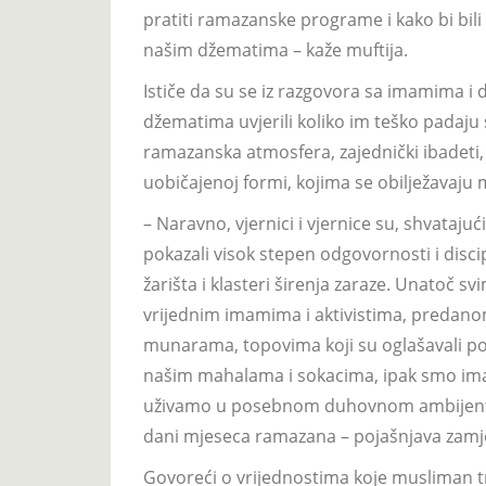
pratiti ramazanske programe i kako bi bil
našim džematima – kaže muftija.
Ističe da su se iz razgovora sa imamima i
džematima uvjerili koliko im teško padaju
ramazanska atmosfera, zajednički ibadeti, d
uobičajenoj formi, kojima se obilježavaju
– Naravno, vjernici i vjernice su, shvataj
pokazali visok stepen odgovornosti i discip
žarišta i klasteri širenja zaraze. Unatoč s
vrijednim imamima i aktivistima, predanom
munarama, topovima koji su oglašavali poč
našim mahalama i sokacima, ipak smo imal
uživamo u posebnom duhovnom ambijentu
dani mjeseca ramazana – pojašnjava zamje
Govoreći o vrijednostima koje musliman tr