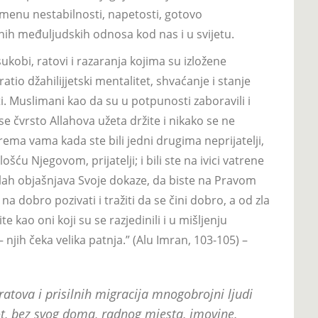
menu nestabilnosti, napetosti, gotovo
h međuljudskih odnosa kod nas i u svijetu.
ukobi, ratovi i razaranja kojima su izložene
tio džahilijjetski mentalitet, shvaćanje i stanje
ti. Muslimani kao da su u potpunosti zaboravili i
se čvrsto Allahova užeta držite i nikako se ne
 prema vama kada ste bili jedni drugima neprijatelji,
lošću Njegovom, prijatelji; i bili ste na ivici vatrene
llah objašnjava Svoje dokaze, da biste na Pravom
 na dobro pozivati i tražiti da se čini dobro, a od zla
te kao oni koji su se razjedinili i u mišljenju
– njih čeka velika patnja.” (Alu Imran, 103-105) –
ratova i prisilnih migracija mnogobrojni ljudi
ot, bez svog doma, radnog mjesta, imovine,