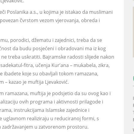
 Ljevaković.
ječi Poslanika a.s., u kojima je istakao da muslimani
t povezan čvrstom vezom vjerovanja, obreda i
mu, porodici, džematu i zajednici, treba da se
ćnost da budu posjećeni i obradovani ma iz kog
ne treba uskratiti. Bajramske radosti slijede nakon
sadekatul-fitra, učenja Kur’ana – mukabela, zikra,
te ibadete koje su obavljali tokom ramazana,
 – kazao je muftija Ljevaković.
m ramazana, muftija je podsjetio da su ovog kao i
izaciju ovih programa i aktivnosti prilagode i
ama, instrukcijama Islamske zajednice i
 uglavnom realiziraju u reduciranoj formi, s
im zadržavanjem u zatvorenom prostoru.