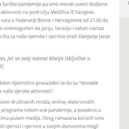
io žarište pandemije pa smo morali uvesti dodatne
 aktivnosti na području Medžlisa IZ Sarajevo.
sata u Federaciji Bosne i Hercegovine od 21.00 do
no onemogućeni da jaciju, teraviju i sabah-namaz
a za naše vjernike i vjernice znači klanjanje jacije
n, jer se ovaj namaz klanja isključivo u
ć.
roblem djelimično prevaziđen te da su “donekle
 naše vjerske aktivnosti”.
tem društvenih mreža, online, elektronskih
i i programe tokom ove pandemije, a posebno u
cima putem medija. Ovog ramazana koristili smo
naši vjernici i vjernice u svojim domovima mogli