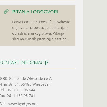
PITANJA I ODGOVORI
Fetva-i emin dr. Enes ef. Ljevaković
odgovara na postavljena pitanja iz
oblasti islamskog prava. Pitanja
slati na e-mail: pitanja@rijaset.ba.
KONTAKT INFORMACIJE
IGBD-Gemeinde Wiesbaden e.V.
Rheinstr. 64, 65185 Wiesbaden
Tel.: 0611 168 95 644
Fax: 0611 168 95 781
Web: www.igbd-gw.org