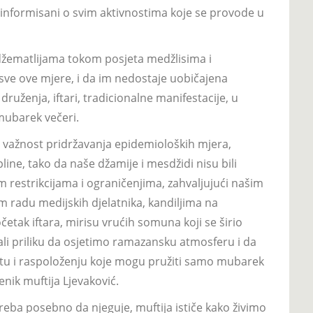
i informisani o svim aktivnostima koje se provode u
 džematlijama tokom posjeta medžlisima i
 sve ove mjere, i da im nedostaje uobičajena
ruženja, iftari, tradicionalne manifestacije, u
 mubarek večeri.
ući važnost pridržavanja epidemioloških mjera,
line, tako da naše džamije i mesdžidi nisu bili
vim restrikcijama i ograničenjima, zahvaljujući našim
 radu medijskih djelatnika, kandiljima na
etak iftara, mirisu vrućih somuna koji se širio
i priliku da osjetimo ramazansku atmosferu i da
 i raspoloženju koje mogu pružiti samo mubarek
nik muftija Ljevaković.
eba posebno da njeguje, muftija ističe kako živimo