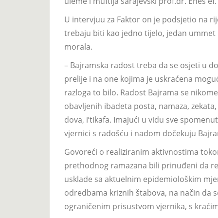
uleme i muftija sarajevski prof.dr. Enes ef.
U intervjuu za Faktor on je podsjetio na ri
trebaju biti kao jedno tijelo, jedan umme
morala.
– Bajramska radost treba da se osjeti u do
prelije i na one kojima je uskraćena mogu
razloga to bilo. Radost Bajrama se nikome 
obavljenih ibadeta posta, namaza, zekata, 
dova, i’tikafa. Imajući u vidu sve spomenu
vjernici s radošću i nadom dočekuju Bajram
Govoreći o realiziranim aktivnostima toko
prethodnog ramazana bili prinuđeni da real
usklade sa aktuelnim epidemiološkim mjer
odredbama kriznih štabova, na način da se
ograničenim prisustvom vjernika, s krać