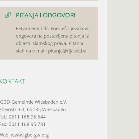
PITANJA I ODGOVORI
Fetva-i emin dr. Enes ef. Ljevaković
odgovara na postavljena pitanja iz
oblasti islamskog prava. Pitanja
slati na e-mail: pitanja@rijaset.ba.
KONTAKT
IGBD-Gemeinde Wiesbaden e.V.
Rheinstr. 64, 65185 Wiesbaden
Tel.: 0611 168 95 644
Fax: 0611 168 95 781
Web: www.igbd-gw.org