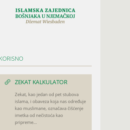
KORISNO
ZEKAT KALKULATOR
Zekat, kao jedan od pet stubova
islama, i obaveza koja nas određuje
kao muslimane, označava čišćenje
imetka od nečistoća kao
pripreme...