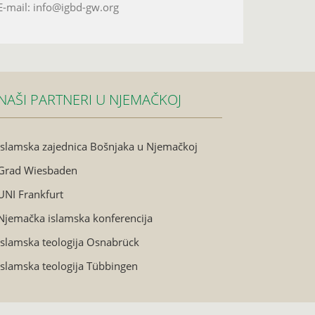
E-mail: info@igbd-gw.org
NAŠI PARTNERI U NJEMAČKOJ
Islamska zajednica Bošnjaka u Njemačkoj
Grad Wiesbaden
UNI Frankfurt
Njemačka islamska konferencija
Islamska teologija Osnabrück
Islamska teologija Tübbingen