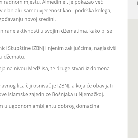
vom radnom mjestu, Almedin ef. je pokazao već
 elan ali i samouvjerenost kao i podrška kolega,
agođavanju novoj sredini.
planirane aktivnosti u svojim džematima, kako bi se
ici Skupštine IZBNj i njenim zaključcima, naglasivši
 u džematu.
nja na nivou Medžlisa, te druge stvari iz domena
nog lica čiji osnivač je IZBNJ, a koja će obavljati
nove Islamske zajednice Bošnjaka u Njemačkoj.
njem u ugodnom ambijentu dobrog domaćina