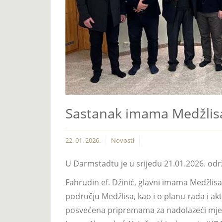
Sastanak imama Medžlis
22. 01. 2026.
Novosti
U Darmstadtu je u srijedu 21.01.2026. od
Fahrudin ef. Džinić, glavni imama Medžli
području Medžlisa, kao i o planu rada i ak
posvećena pripremama za nadolazeći mjes