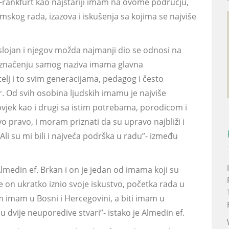
Frankfurt kao najstariji imam na ovome području,
amskog rada, izazova i iskušenja sa kojima se najviše
eslojan i njegov možda najmanji dio se odnosi na
u značenju samog naziva imama glavna
itelj i to svim generacijama, pedagog i često
r. Od svih osobina ljudskih imamu je najviše
čovjek kao i drugi sa istim potrebama, porodicom i
vo pravo, i moram priznati da su upravo najbliži i
. Ali su mi bili i najveća podrška u radu”- između
medin ef. Brkan i on je jedan od imama koji su
je on ukratko iznio svoje iskustvo, početka rada u
 imam u Bosni i Hercegovini, a biti imam u
su dvije neuporedive stvari”- istako je Almedin ef.