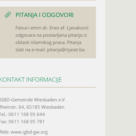
PITANJA I ODGOVORI
Fetva-i emin dr. Enes ef. Ljevaković
odgovara na postavljena pitanja iz
oblasti islamskog prava. Pitanja
slati na e-mail: pitanja@rijaset.ba.
KONTAKT INFORMACIJE
IGBD-Gemeinde Wiesbaden e.V.
Rheinstr. 64, 65185 Wiesbaden
Tel.: 0611 168 95 644
Fax: 0611 168 95 781
Web: www.igbd-gw.org