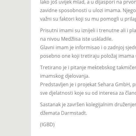
Iako još uvijek mlad, a u dijaspori na pr
zavidne sposobnosti u ulozi imama. Njegov
važni su faktori koji su mu pomogli u pril
Prisutni imami su iznijeli i trenutne ali i 
na nivou Medžlisa iste uskladile.
Glavni imam je informisao i o zadnjoj sjedn
posebno one koji tretiraju položaj imama
Tretirano je i pitanje mektebskog takmiče
imamskog djelovanja.
Predstavljen je i projekat Sehara GmbH, prav
sve djelatnosti koje su od interesa za čla
Sastanak je završen kolegijalnim druže
džemata Darmstadt.
(IGBD)