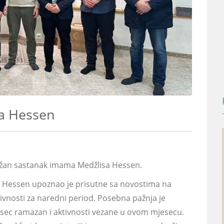
a Hessen
ržan sastanak imama Medžlisa Hessen.
sa Hessen upoznao je prisutne sa novostima na
tivnosti za naredni period. Posebna pažnja je
ec ramazan i aktivnosti vezane u ovom mjesecu.