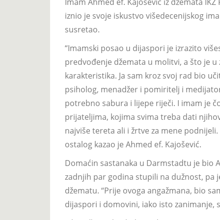
Imam Ahmed ef. Kajošević iz dzemata IKZ 
iznio je svoje iskustvo višedecenijskog im
susretao.
“Imamski posao u dijaspori je izrazito viš
predvođenje džemata u molitvi, a što je 
karakteristika. Ja sam kroz svoj rad bio uč
psiholog, menadžer i pomiritelj i medijato
potrebno sabura i lijepe riječi. I imam je 
prijateljima, kojima svima treba dati njiho
najviše tereta ali i žrtve za mene podnijeli
ostalog kazao je Ahmed ef. Kajošević.
Domaćin sastanaka u Darmstadtu je bio Al
zadnjih par godina stupili na dužnost, pa 
džematu. “Prije ovoga angažmana, bio sam
dijaspori i domovini, iako isto zanimanje, 